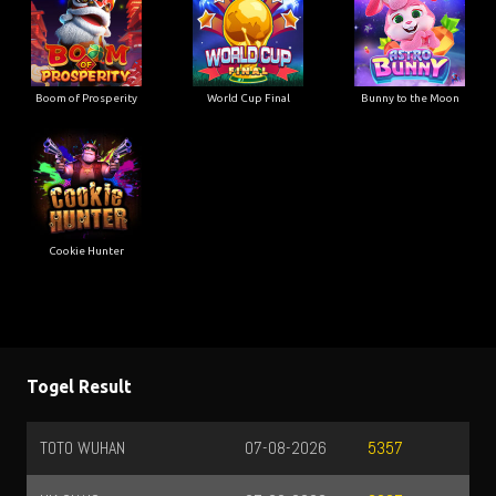
Boom of Prosperity
World Cup Final
Bunny to the Moon
Cookie Hunter
Togel Result
TOTO WUHAN
07-08-2026
5357