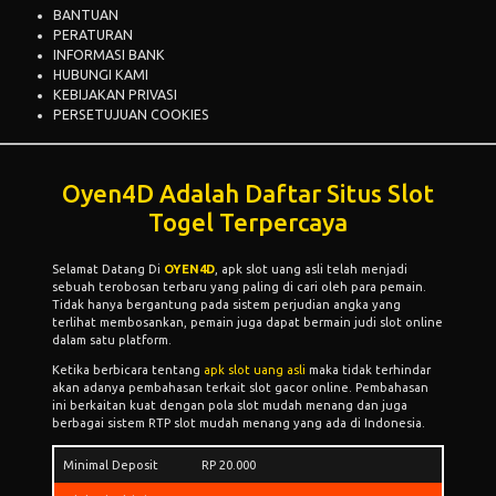
BANTUAN
PERATURAN
INFORMASI BANK
HUBUNGI KAMI
KEBIJAKAN PRIVASI
PERSETUJUAN COOKIES
Oyen4D Adalah Daftar Situs Slot
Togel Terpercaya
Selamat Datang Di
OYEN4D
, apk slot uang asli telah menjadi
sebuah terobosan terbaru yang paling di cari oleh para pemain.
Tidak hanya bergantung pada sistem perjudian angka yang
terlihat membosankan, pemain juga dapat bermain judi slot online
dalam satu platform.
Ketika berbicara tentang
apk slot uang asli
maka tidak terhindar
akan adanya pembahasan terkait slot gacor online. Pembahasan
ini berkaitan kuat dengan pola slot mudah menang dan juga
berbagai sistem RTP slot mudah menang yang ada di Indonesia.
Minimal Deposit
RP 20.000