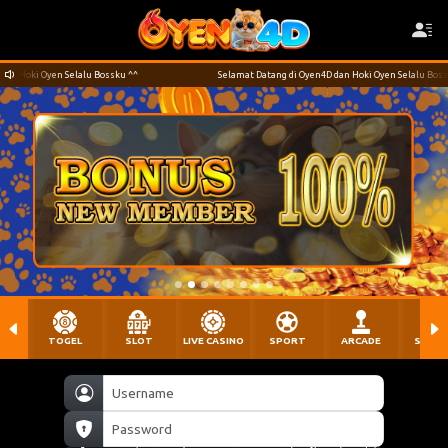
Bossku ^^
Selamat Datang di Oyen4D dan Hoki Oyen Selalu Bossku ^^
TOGEL
SLOT
LIVE CASINO
SPORT
ARCADE
SABU