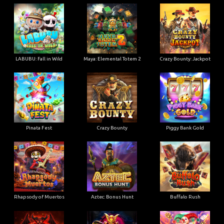
LABUBU: Fall in Wild
Maya: Elemental Totem 2
Crazy Bounty: Jackpot
Pinata Fest
Crazy Bounty
Piggy Bank Gold
Rhapsody of Muertos
Aztec: Bonus Hunt
Buffalo Rush