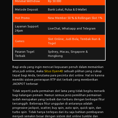
Minimal Withdraw
Rp 50.000
Metode Deposit
Bank Lokal, Pulsa & E-Wallet
Hot Promo
New Member 50 % & Rollingan Slot 1%
Layanan Support
LiveChat, Whatsapp and Telegram
24jam
Slot Online, Judi Bola, Tembak Ikan &
Games
Togel
Pasaran Togel
Sydney, Macau, Singapore &
Terbaik
Hongkong
Bagi anda yang ingin mencari kepuasan penuh dalam memainkan
situs judi online, maka
Situs Oyen4D
sebuah pilihan yang cukup
tepat bagi Anda, terutama para pecinta slot online. Hal ini karena
memiliki sistem penerapan RTP slot terbaik yang memberikan
JACKPOT terbesar.
Tidak seperti pada permainan slot lama yang tidak begitu menarik
bagi kalangan pemain. Namun semua jenis pemilihan permainan
sudah merupakan yang terbaik dan terbaru dengan berbagai fitur
tercanggih. Beberapa fitur unggulan di antaranya adalah
progessive jackpot, scatter, buy spin, auto spin, quick spin, dan
turbo spin. Tidak hanya terlepas dari itu saja bahkan pembayaran
menjadi semakin besar dengan sistem slot online tumble dan