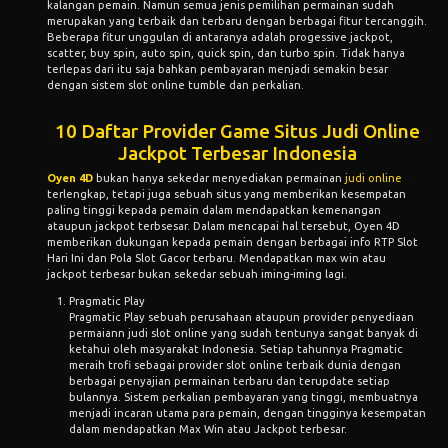
kalangan pemain. Namun semua jenis pemilihan permainan sudah
merupakan yang terbaik dan terbaru dengan berbagai fitur tercanggih.
Beberapa fitur unggulan di antaranya adalah progessive jackpot,
scatter, buy spin, auto spin, quick spin, dan turbo spin. Tidak hanya
terlepas dari itu saja bahkan pembayaran menjadi semakin besar
dengan sistem slot online tumble dan perkalian.
10 Daftar Provider Game Situs Judi Online
Jackpot Terbesar Indonesia
Oyen
4D
bukan hanya sekedar menyediakan permainan
judi online
terlengkap, tetapi juga sebuah situs yang memberikan kesempatan
paling tinggi kepada pemain dalam mendapatkan kemenangan
ataupun jackpot terbsesar. Dalam mencapai hal tersebut, Oyen 4D
memberikan dukungan kepada pemain dengan berbagai info RTP Slot
Hari Ini dan Pola Slot Gacor terbaru. Mendapatkan max win atau
jackpot terbesar bukan sekedar sebuah iming-iming lagi.
Pragmatic Play
Pragmatic Play sebuah perusahaan ataupun provider penyediaan
permaiann judi slot online yang sudah tentunya sangat banyak di
ketahui oleh masyarakat Indonesia. Setiap tahunnya Pragmatic
meraih trofi sebagai provider slot online terbaik dunia dengan
berbagai penyajian permainan terbaru dan terupdate setiap
bulannya. Sistem perkalian pembayaran yang tinggi, membuatnya
menjadi incaran utama para pemain, dengan tingginya kesempatan
dalam mendapatkan Max Win atau Jackpot terbesar.