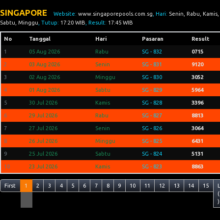
SINGAPORE
Website:
www.singaporepools.com.sg
, Hari:
Senin, Rabu, Kamis,
Sabtu, Minggu
, Tutup:
17:20 WIB
, Result:
17:45 WIB
No
Tanggal
Hari
Pasaran
Result
1
05 Aug 2026
Rabu
SG - 832
0715
2
03 Aug 2026
Senin
SG - 831
9120
3
02 Aug 2026
Minggu
SG - 830
3052
4
01 Aug 2026
Sabtu
SG - 829
5964
5
30 Jul 2026
Kamis
SG - 828
3396
6
29 Jul 2026
Rabu
SG - 827
8813
7
27 Jul 2026
Senin
SG - 826
3064
8
26 Jul 2026
Minggu
SG - 825
6431
9
25 Jul 2026
Sabtu
SG - 824
5131
10
23 Jul 2026
Kamis
SG - 823
8863
First
1
2
3
4
5
6
7
8
9
10
11
12
13
14
15
(
)