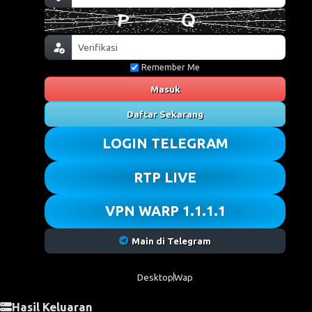
Remember Me
Masuk
Daftar Sekarang
LOGIN TELEGRAM
RTP LIVE
VPN WARP 1.1.1.1
Main di Telegram
Desktop
Wap
Hasil Keluaran