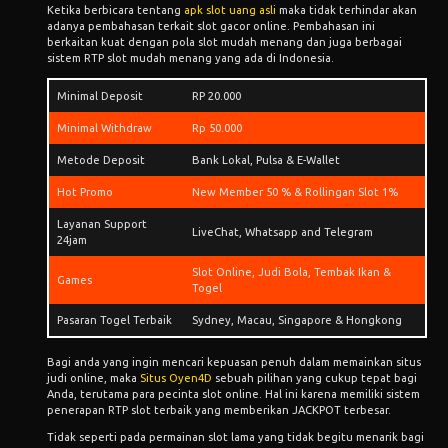
Ketika berbicara tentang
apk slot uang asli
maka tidak terhindar akan
adanya pembahasan terkait slot gacor online. Pembahasan ini
berkaitan kuat dengan pola slot mudah menang dan juga berbagai
sistem RTP slot mudah menang yang ada di Indonesia.
Minimal Deposit
RP 20.000
Minimal Withdraw
Rp 50.000
Metode Deposit
Bank Lokal, Pulsa & E-Wallet
Hot Promo
New Member 50 % & Rollingan Slot 1%
Layanan Support
LiveChat, Whatsapp and Telegram
24jam
Slot Online, Judi Bola, Tembak Ikan &
Games
Togel
Pasaran Togel Terbaik
Sydney, Macau, Singapore & Hongkong
Bagi anda yang ingin mencari kepuasan penuh dalam memainkan situs
judi online, maka
Situs Oyen4D
sebuah pilihan yang cukup tepat bagi
Anda, terutama para pecinta slot online. Hal ini karena memiliki sistem
penerapan RTP slot terbaik yang memberikan JACKPOT terbesar.
Tidak seperti pada permainan slot lama yang tidak begitu menarik bagi