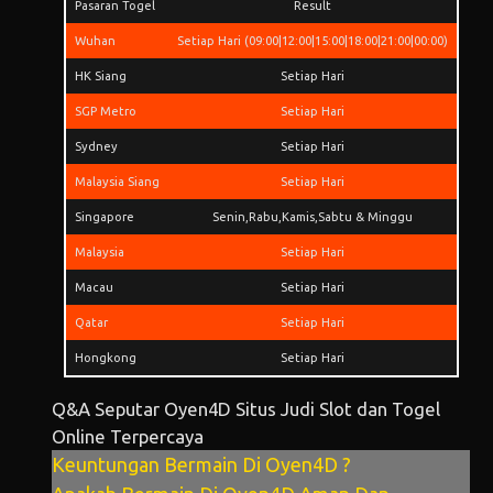
Pasaran Togel
Result
Wuhan
Setiap Hari (09:00|12:00|15:00|18:00|21:00|00:00)
HK Siang
Setiap Hari
SGP Metro
Setiap Hari
Sydney
Setiap Hari
Malaysia Siang
Setiap Hari
Singapore
Senin,Rabu,Kamis,Sabtu & Minggu
Malaysia
Setiap Hari
Macau
Setiap Hari
Qatar
Setiap Hari
Hongkong
Setiap Hari
Q&A Seputar Oyen4D Situs Judi Slot dan Togel
Online Terpercaya
Keuntungan Bermain Di Oyen4D ?