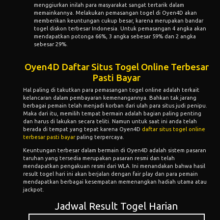
menggiurkan inilah para masyarakat sangat tertarik dalam
memainkannya. Melakukan pemasangan togel di Oyen4D akan
memberikan keuntungan cukup besar, karena merupakan bandar
togel diskon terbesar Indonesia. Untuk pemasangan 4 angka akan
mendapatkan potonga 66%, 3 angka sebesar 59% dan 2 angka
sebesar 29%.
Oyen4D Daftar Situs Togel Online Terbesar
Pasti Bayar
Hal paling di takutkan para pemasangan togel online adalah terkait
kelancaran dalam pembayaran kemenangannya. Bahkan tak jarang
berbagai pemain telah menjadi korban dari ulah para situs judi penipu.
Maka dari itu, memilih tempat bermain adalah bagian paling penting
dan harus di lakukan secara teliti. Namun untuk saat ini anda telah
berada di tempat yang tepat karena Oyen4D
daftar situs togel online
terbesar pasti bayar
paling terpercaya.
Keuntungan terbesar dalam bermain di Oyen4D adalah sistem pasaran
taruhan yang tersedia merupakan pasaran resmi dan telah
mendapatkan pengakuan resmi dari WLA. Ini menandakan bahwa hasil
result togel hari ini
akan berjalan dengan fair play dan para pemain
mendapatkan berbagai kesempatan memenangkan hadiah utama atau
jackpot.
Jadwal Result Togel Harian