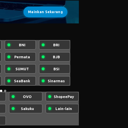
Mainkan Sekarang
Allobank
SAQU
r
Pok Deng
OVO
ShopeePay
Sakuku
Lain-lain
ice
Royal Tiger Baccarat