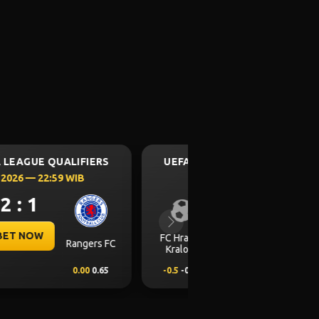
n Bonus
Virtual Tiger
t
Baccarat
FA EUROPA LEAGUE QUALIFIERS
August 7, 2026 — 02:00 WIB
0 : 0
Next
BET NOW
Heart of
nfica
Midlothian
5
0.81
-2.5
-0.97
arat
Bau Cua