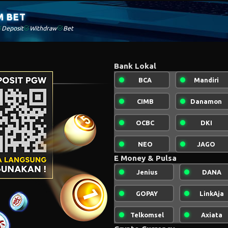
M BET
Deposit
Withdraw
Bet
Bank Lokal
BluBCA
Superbank
mber Game
Fan Tan
RNG Wa
E Money & Pulsa
Jenius
DANA
GOPAY
LinkAja
Atom
Thunder Blackjack
Thunder D
Telkomsel
Axiata
Crypto Currency