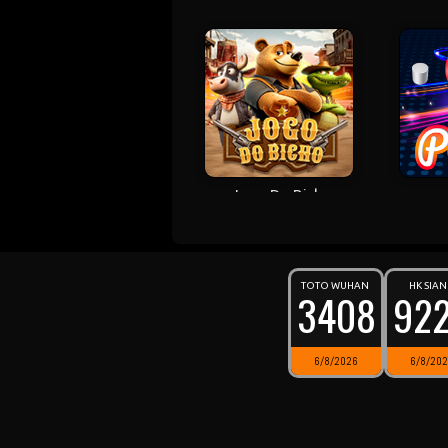
Jogo Do Bicho
TOTO WUHAN
HK SIA
3408
92
6/8/2026
6/8/20
Cash Or Crash