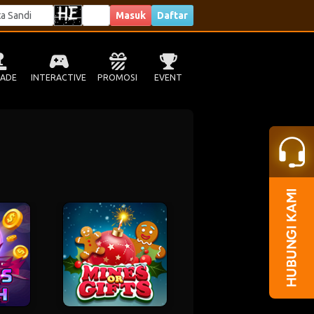
ossku ^^
Masuk
Daftar
ADE
INTERACTIVE
PROMOSI
EVENT