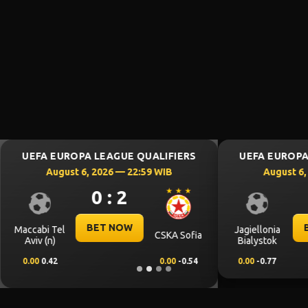
carat Babes
Caribbean Saga
Virtual Drago
Baccara
ERS
UEFA EUROPA LEAGUE QUALIFIERS
UE
August 7, 2026 — 00:00 WIB
0 : 0
BET NOW
FC Hradec
rs FC
Besiktas
Be
Kralove
0.65
-0.5
-0.85
0.5
0.69
2.
tual Roulette
Virtual Sic Bo
Virtual Bacc