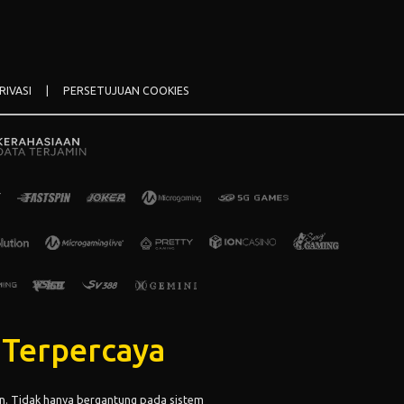
RIVASI
|
PERSETUJUAN COOKIES
rike
Zodiac Bingo
 Bingo
Burning Pearl Bingo
 Terpercaya
ain. Tidak hanya bergantung pada sistem