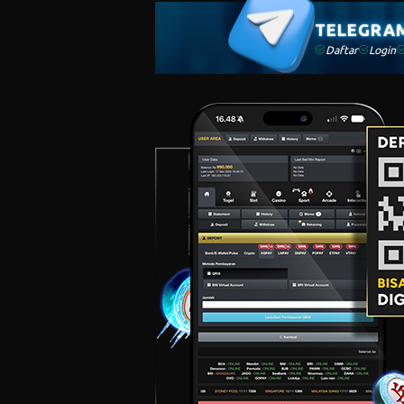
TELEGRA
Daftar
Login
Tai Xiu
Nu
Keno