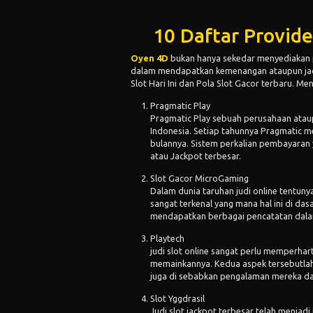
10 Daftar Provide
Oyen
4D
bukan hanya sekedar menyediakan
dalam mendapatkan kemenangan ataupun jack
Slot Hari Ini dan Pola Slot Gacor terbaru. M
Pragmatic Play
Pragmatic Play sebuah perusahaan ataup
Indonesia. Setiap tahunnya Pragmatic me
bulannya. Sistem perkalian pembayaran
atau Jackpot terbesar.
Slot Gacor MicroGaming
Dalam dunia taruhan judi online tentunya
sangat terkenal yang mana hal ini di da
mendapatkan berbagai pencatatan dalam
Playtech
judi slot online sangat perlu memperhar
memainkannya. Kedua aspek tersebutlah y
juga di sebabkan pengalaman mereka dal
Slot Yggdrasil
Judi slot jackpot terbesar telah menjad