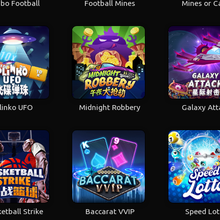
bo Football
Football Mines
Mines or C
linko UFO
Midnight Robbery
Galaxy Att
etball Strike
Baccarat VVIP
Speed Lot