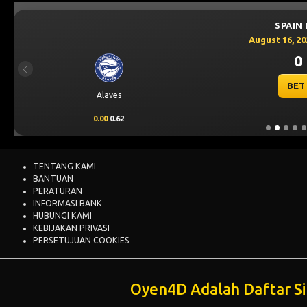
SPAIN 
August 16, 20
0 
Previous
BET
Alaves
0.00
0.62
TENTANG KAMI
BANTUAN
PERATURAN
INFORMASI BANK
HUBUNGI KAMI
KEBIJAKAN PRIVASI
PERSETUJUAN COOKIES
Oyen4D Adalah Daftar Si