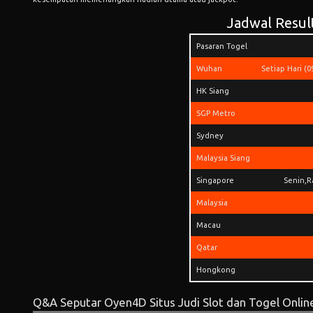
Jadwal Resul
Pasaran Togel
Wuhan
Setiap Hari (0
HK Siang
SGP Metro
Sydney
Malaysia Siang
Singapore
Senin,R
Malaysia
Macau
Qatar
Hongkong
Q&A Seputar Oyen4D Situs Judi Slot dan Togel Onlin