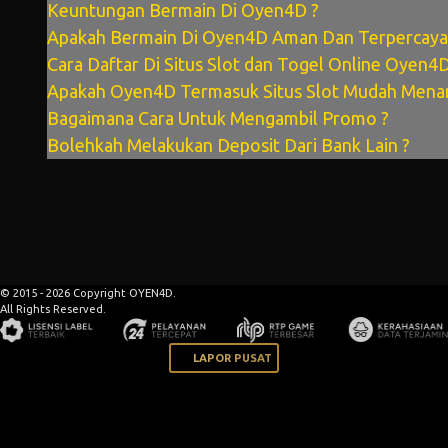
Keuntungan Bermain Di Oyen4D ?
Apakah Bermain Di Oyen4D Aman Dan Terpercaya
Berbagai keuntungan menarik bisa anda dapatkan, di antaranya ad
Cara Daftar Di Situs Slot dan Togel Online Oyen4D
bagi anda terutama para pemain baru. Keuntungan lainnya adalah t
Terkait masalah keamanan, maka hal tersebut tidak perlu lagi anda 
sudah menggunakan sistem teknologi tercanggih, seperti HTML5.
Apakah Oyen4D Termasuk Situs Slot Mudah Mena
sistem canggih sehingga tidak akan mengalami namanya kebocoran 
Untuk mendaftar sudah sangat mudah bagi anda, hanya dengan melak
Bagaimana Cara Untuk Mengambil Promo ?
dengan kami. Kami menerima pendaftar dari seluruh bank lokal Indon
Sedangkan untuk masalah terpercaya, maka juga bukan menjadi sebu
Tentu saja kami merupakan situs yang sangat tepat bagi anda, karen
berbagai perusahaan terbesar dan ternama di dunia. Segala kemenang
Bolehkah Melakukan Deposit Dari Bank Lain ?
memandu para pemain dalam kemudahan meraih kemenangan. Setiap ha
Untuk mengambil promo sangatlah mudah, anda hanya perlu melakuka
besar kemenangan anda.
berbagai pola permainan untuk semakin memudahkan dalam mendap
Whatapps, ataupun Telegram. Sebelum mengklaim ada baiknya mempe
Melakukan pengisian dengan melalui rekening lain bisa di lakukan, 
bonus akan memiliki persyaratan TO.
melalui kontak resmi kami, seperti Livechat, Whatsapp atau Telegra
© 2015 - 2026 Copyright OYEN4D.
All Rights Reserved.
LAPOR PUSAT