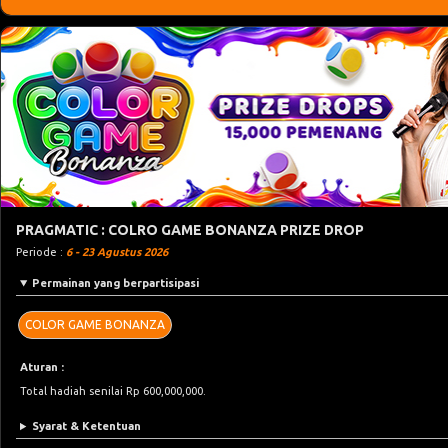
PRAGMATIC : COLRO GAME BONANZA PRIZE DROP
Periode :
6 - 23 Agustus 2026
Permainan yang berpartisipasi
COLOR GAME BONANZA
Aturan :
Total hadiah senilai Rp 600,000,000.
Syarat & Ketentuan