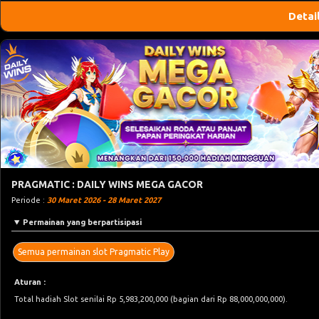
Detai
PRAGMATIC : DAILY WINS MEGA GACOR
Periode :
30 Maret 2026 - 28 Maret 2027
Permainan yang berpartisipasi
Semua permainan slot Pragmatic Play
Aturan :
Total hadiah Slot senilai Rp 5,983,200,000 (bagian dari Rp 88,000,000,000).