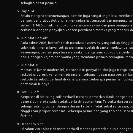
sebagian besar pemain.
Play'n GO
Selain mengincar kemenangan, pemain juga sangat ingin bisa menikma
pengembang situs slot online menyadari hal tersebut dan mengusung 
sistem HTML5 untuk mendukung kelancaran akses dari para pengguna pon
terhindar dengan penyajian konten permianan mereka yang menarik da
Judi Slot BetSoft
Pada tahun 2006, betsoft telah mendapat apresiasi yang cukup tinggi 
tidak kalah menariknya, setiap permainan telah di sajikan melalui p
kemenagan, pemain juga bisa merasakan pengalaman cukup berbeda. Ba
halus, dengan kejernihan warna yang membuat pemain terkagum. Maka d
Judi Slot88
Memasuki jaman modern ini, metode dari penyajian slot juga mengalami
jackpot progresif, yang menjadi incaran sebagian besar para pemain 
metode tersebut, berhasil di kenal pemain. Beberapa permainan cukup 
permainan lainnya.
Slot PG Soft
Berpusat di Malta, pg soft berhasil menarik perhatian dunia dengan p
game slot mereka sudah tidak perlu di ragukan lagi. Terbukti dari pg s
sebagai salah provider dengan desain terbaik. Tidak sebatas itu saja, 
tinggi atau jackpot terbesar. Beberapa permainan yang terkenal sepert
fortune.
Habanero Slot
Di tahun 2015 Slot Habanero berhasil menarik perhatian dunia dengan 