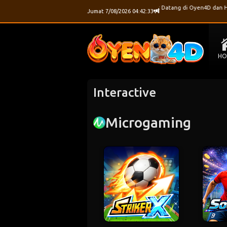
Selamat Datang di Oyen4D dan Hoki Oy
Jumat 7/08/2026 04:42:34
HO
Interactive
Microgaming