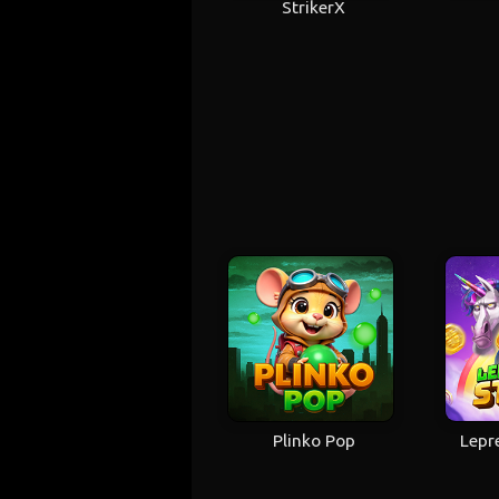
StrikerX
Plinko Pop
Lepr