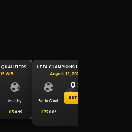
FOOTBALL F24 INTERNATIONAL
FRIENDLY
August 7, 2026 — 11:30 WIB
0 : 0
Next
BET NOW
elgium
e-Croatia
0
0.80
0.00
0.96