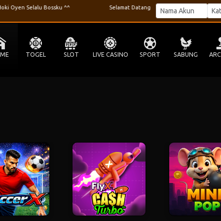
en Selalu Bossku ^^
Selamat Datang di Oyen4D dan Hoki Oyen Selalu
ME
TOGEL
SLOT
LIVE CASINO
SPORT
SABUNG
ARC