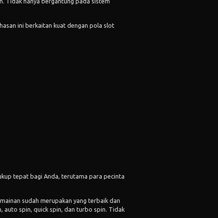
ain. Tidak hanya bergantung pada sistem
asan ini berkaitan kuat dengan pola slot
ukup tepat bagi Anda, terutama para pecinta
ermainan sudah merupakan yang terbaik dan
 auto spin, quick spin, dan turbo spin. Tidak