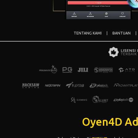
TENTANG KAMI
|
BANTUAN
|
Oyen4D Ada