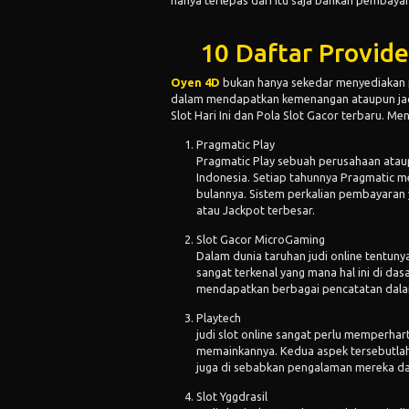
10 Daftar Provide
Oyen
4D
bukan hanya sekedar menyediakan
dalam mendapatkan kemenangan ataupun jack
Slot Hari Ini dan Pola Slot Gacor terbaru. M
Pragmatic Play
Pragmatic Play sebuah perusahaan ataup
Indonesia. Setiap tahunnya Pragmatic me
bulannya. Sistem perkalian pembayaran
atau Jackpot terbesar.
Slot Gacor MicroGaming
Dalam dunia taruhan judi online tentunya
sangat terkenal yang mana hal ini di da
mendapatkan berbagai pencatatan dalam
Playtech
judi slot online sangat perlu memperhar
memainkannya. Kedua aspek tersebutlah y
juga di sebabkan pengalaman mereka dal
Slot Yggdrasil