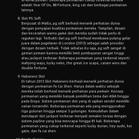
adalah Year Of Ox, 88 Fortune, king cat dan berbagai permainan
lainnya.
Slot PG Soft
Berpusat di Malta, pg soft berhasil menarik perhatian dunia
dengan penyajian kualitas permainan mereka. Tampilan, desain
dan kecerahan warna game slot mereka sudah tidak perlu di
ragukan lagi. Terbukti dari pg soft berhasil membawa pulang gelar
juara dalam pagelaran di London (2015) sebagai salah provider
dengan desain terbaik. Tidak sebatas itu saja, pg soft sangat di
gemari pemain karena memiliki limit pembayaran sangat tinggi
atau jackpot terbesar. Beberapa permainan yang terkenal seperti
mahjong ways, lucky neko, the great ice scape, caisen wins dan
double fortune.
Habanero Slot
Di tahun 2015 Slot Habanero berhasil menarik perhatian dunia
dengan permainan Fa Cai Shen. Hanya dalam waktu sekejab
mereka telah berhasil menarik perhatian para pemain. Konsep
permainan yang memiliki banyak pemilihan tema dari ASIA hingga
pada Eropa. Sistem permainan slot yang di sajikan sendiri memiliki
varian tersendiri. Beberapa permainan ada yang menggunakan
tiga gulunan hingga sampai 5 gulungan. Kemudahan dalam
mendapat slot jackpot terbesar menjadi semakin terasa dengan
sistem payline yang bisa mencapai hingga 81 kali. Beberapa
permainan yang cukup terkenal seperti lucky durian, hey sushi, koi
gate, dan fa cai shen.