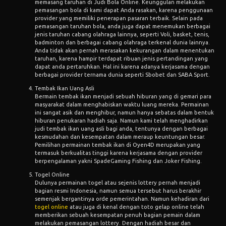
memasang taruhan di Judi Bola Online. Keunggulan melakukan
pemasangan bola di kami dapat Anda rasakan, karena penggunaan
provider yang memiliki penerapan pasaran terbaik. Selain pada
pemasangan taruhan bola, anda juga dapat menemukan berbagai
jenis taruhan cabang olahraga lainnya, seperti Voli, basket, tenis,
badminton dan berbagai cabang olahraga terkenal dunia lainnya.
Anda tidak akan pernah merasakan kekurangan dalam menentukan
taruhan, karena hampir terdapat ribuan jenis pertandingan yang
dapat anda pertaruhkan. Hal ini karena adanya kerjasama dengan
berbagai provider ternama dunia seperti Sbobet dan SABA Sport.
Tembak Ikan Uang Asli
Bermain tembak ikan menjadi sebuah hiburan yang di gemari para
masyarakat dalam menghabiskan waktu luang mereka. Permainan
ini sangat asik dan menghibur, namun hanya sebatas dalam bentuk
hiburan penukaran hadiah saja. Namun kami telah menghadirkan
judi tembak ikan uang asli bagi anda, tentunya dengan berbagai
kesmudahan dan kesempatan dalam meraup keuntungan besar.
Pemilihan permainan tembak ikan di Oyen4D merupakan yang
termasuk berkualitas tinggi karena kerjasama dengan provider
berpengalaman yakni SpadeGaming Fishing dan Joker Fishing.
Togel Online
Dulunya permainan togel atau sejenis lottery pernah menjadi
bagian resmi Indonesia, namun semua tersebut harus berakhir
semenjak bergantinya orde pemerintahan. Namun kehadiran dari
togel online
atau juga di kenal dengan toto gelap online telah
memberikan sebuah kesempatan penuh bagian pemain dalam
melakukan pemasangan lottery. Dengan hadiah besar dan