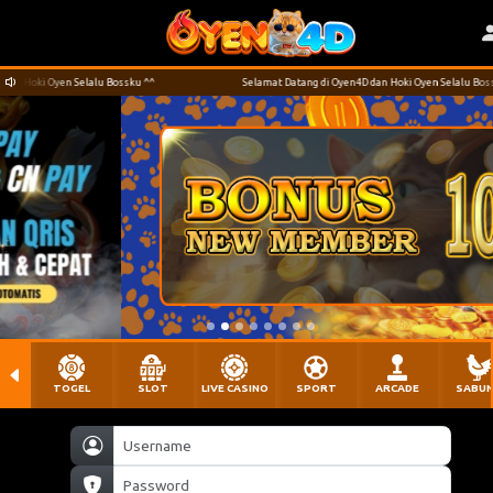
n Selalu Bossku ^^
Selamat Datang di Oyen4D dan Hoki Oyen Selalu Bossku ^^
TOGEL
SLOT
LIVE CASINO
SPORT
ARCADE
SABU