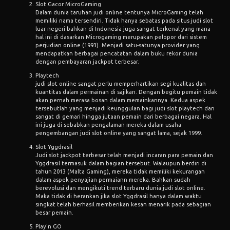
Slot Gacor MicroGaming
Dalam dunia taruhan judi online tentunya MicroGaming telah
memiliki nama tersendiri. Tidak hanya sebatas pada situs judi slot
luar negeri bahkan di Indonesia juga sangat terkenal yang mana
hal ini di dasarkan Microgaming merupakan pelopor dari sistem
perjudian online (1993). Menjadi satu-satunya provider yang
mendapatkan berbagai pencatatan dalam buku rekor dunia
dengan pembayaran jackpot terbesar.
Playtech
judi slot online sangat perlu memperhartikan segi kualitas dan
kuantitas dalam permainan di sajikan. Dengan begitu pemain tidak
akan pernah merasa bosan dalam memainkannya. Kedua aspek
tersebutlah yang menjadi keunggulan bagi judi slot playtech dan
sangat di gemari hingga jutaan pemain dari berbagai negara. Hal
ini juga di sebabkan pengalaman mereka dalam usaha
pengembangan judi slot online yang sangat lama, sejak 1999.
Slot Yggdrasil
Judi slot jackpot terbesar telah menjadi incaran para pemain dan
Yggdrasil termasuk dalam bagian tersebut. Walaupun berdiri di
tahun 2013 (Malta Gaming), mereka tidak memiliki kekurangan
dalam aspek penyajian permaiann mereka. Bahkan sudah
berevolusi dan mengikuti trend terbaru dunia judi slot online.
Maka tidak di herankan jika slot Yggdrasil hanya dalam waktu
singkat telah berhasil memberikan kesan menarik pada sebagian
besar pemain.
Play'n GO