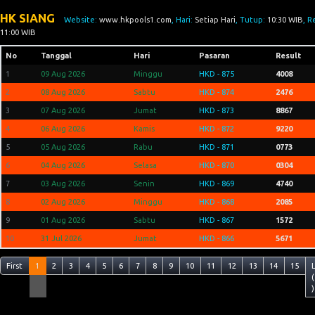
HK SIANG
Website:
www.hkpools1.com
, Hari:
Setiap Hari
, Tutup:
10:30 WIB
, R
11:00 WIB
No
Tanggal
Hari
Pasaran
Result
1
09 Aug 2026
Minggu
HKD - 875
4008
2
08 Aug 2026
Sabtu
HKD - 874
2476
3
07 Aug 2026
Jumat
HKD - 873
8867
4
06 Aug 2026
Kamis
HKD - 872
9220
5
05 Aug 2026
Rabu
HKD - 871
0773
6
04 Aug 2026
Selasa
HKD - 870
0304
7
03 Aug 2026
Senin
HKD - 869
4740
8
02 Aug 2026
Minggu
HKD - 868
2085
9
01 Aug 2026
Sabtu
HKD - 867
1572
10
31 Jul 2026
Jumat
HKD - 866
5671
First
1
2
3
4
5
6
7
8
9
10
11
12
13
14
15
(
)