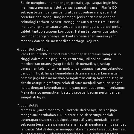
Selain mengincar kemenangan, pemain juga sangat ingin bisa
menikmati permainan slot dengan sangat nyaman. Play`n GO
sebagai bagian pengembang situs slot online menyadari hal
tersebut dan mengusung berbagai jenis permainan dengan
teknologi terbaru. Seperti menggunakan sistem HTML5 untuk
mendukung kelancaran akses dari para pengguna ponsel pintar,
tablet, laptop ataupun komputer. Hal ini tentunya juga tidak
terhindar dengan penyajian konten permianan mereka yang
menarik dan selalu memberikan berbagai kejutan.
Judi Slot BetSoft
Pada tahun 2006, betsoft telah mendapat apresiasi yang cukup
tinggi dalam dunia perjudian, terutama judi online. Guna
memberikan nuansa yang tidak kalah menariknya, setiap
permainan telah di sajikan melalui penggunaan sistem teknologi
canggih. Tidak hanya kemudahan dalam mencapai kemenagan,
pemain juga bisa merasakan pengalaman cukup berbeda. Bagian
desain ataupun grafisnya telah di buat menjadi tampilan sangat
halus, dengan kejernihan warna yang membuat pemain terkagum.
Maka dari itu menjadikan betsoft sebagai bagian pertimbangan
sangatlah layak.
Judi Slot88
Memasuki jaman modern ini, metode dari penyajian slot juga
mengalami perubahan cukup drastis. Salah satunya adalah
penerapan sistem slot jackpot progresif, yang menjadi incaran
sebagian besar para pemain karena hadiah pembayarannya sangat
fantastis. Slot88 dengan menggunakan metode tersebut, berhasil
di kenal pemain. Beberapa permainan cukup terkenal mereka