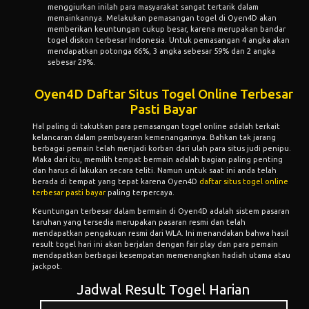
menggiurkan inilah para masyarakat sangat tertarik dalam
memainkannya. Melakukan pemasangan togel di Oyen4D akan
memberikan keuntungan cukup besar, karena merupakan bandar
togel diskon terbesar Indonesia. Untuk pemasangan 4 angka akan
mendapatkan potonga 66%, 3 angka sebesar 59% dan 2 angka
sebesar 29%.
Oyen4D Daftar Situs Togel Online Terbesar
Pasti Bayar
Hal paling di takutkan para pemasangan togel online adalah terkait
kelancaran dalam pembayaran kemenangannya. Bahkan tak jarang
berbagai pemain telah menjadi korban dari ulah para situs judi penipu.
Maka dari itu, memilih tempat bermain adalah bagian paling penting
dan harus di lakukan secara teliti. Namun untuk saat ini anda telah
berada di tempat yang tepat karena Oyen4D
daftar situs togel online
terbesar pasti bayar
paling terpercaya.
Keuntungan terbesar dalam bermain di Oyen4D adalah sistem pasaran
taruhan yang tersedia merupakan pasaran resmi dan telah
mendapatkan pengakuan resmi dari WLA. Ini menandakan bahwa hasil
result togel hari ini
akan berjalan dengan fair play dan para pemain
mendapatkan berbagai kesempatan memenangkan hadiah utama atau
jackpot.
Jadwal Result Togel Harian