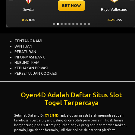
BET NOW
Sevilla
Rayo Vallecano
0.25
0.95
-0.25
0.95
TENTANG KAMI
BANTUAN
PERATURAN
INFORMASI BANK
HUBUNGI KAMI
KEBIJAKAN PRIVASI
PERSETUJUAN COOKIES
Oyen4D Adalah Daftar Situs Slot
Togel Terpercaya
Selamat Datang Di
OYEN4D
, apk slot uang asli telah menjadi sebuah
terobosan terbaru yang paling di cari oleh para pemain. Tidak hanya
bergantung pada sistem perjudian angka yang terlihat membosankan,
pemain juga dapat bermain judi slot online dalam satu platform.