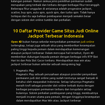
kalangan pemain. Namun semua jenis pemilihan permainan sudah
merupakan yang terbaik dan terbaru dengan berbagai fitur tercanggih.
Beberapa fitur unggulan di antaranya adalah progessive jackpot,
scatter, buy spin, auto spin, quick spin, dan turbo spin. Tidak hanya
terlepas dari itu saja bahkan pembayaran menjadi semakin besar
dengan sistem slot online tumble dan perkalian.
10 Daftar Provider Game Situs Judi Online
Jackpot Terbesar Indonesia
Oyen
4D
bukan hanya sekedar menyediakan permainan
judi online
terlengkap, tetapi juga sebuah situs yang memberikan kesempatan
paling tinggi kepada pemain dalam mendapatkan kemenangan
ataupun jackpot terbsesar. Dalam mencapai hal tersebut, Oyen 4D
memberikan dukungan kepada pemain dengan berbagai info RTP Slot
Hari Ini dan Pola Slot Gacor terbaru. Mendapatkan max win atau
jackpot terbesar bukan sekedar sebuah iming-iming lagi.
Pragmatic Play
Pragmatic Play sebuah perusahaan ataupun provider penyediaan
permaiann judi slot online yang sudah tentunya sangat banyak di
ketahui oleh masyarakat Indonesia. Setiap tahunnya Pragmatic
meraih trofi sebagai provider slot online terbaik dunia dengan
berbagai penyajian permainan terbaru dan terupdate setiap
bulannya. Sistem perkalian pembayaran yang tinggi, membuatnya
menjadi incaran utama para pemain, dengan tingginya kesempatan
dalam mendapatkan Max Win atau Jackpot terbesar.