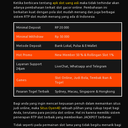
Ketika berbicara tentang
apk slot uang asli
maka tidak terhindar akan
adanya pembahasan terkait slot gacor online. Pembahasan ini
berkaitan kuat dengan pola slot mudah menang dan juga berbagai
sistem RTP slot mudah menang yang ada di Indonesia.
Minimal Deposit
RP 20.000
Minimal Withdraw
Rp 50.000
Metode Deposit
Bank Lokal, Pulsa & E-Wallet
Hot Promo
New Member 50 % & Rollingan Slot 1%
Layanan Support
LiveChat, Whatsapp and Telegram
24jam
Slot Online, Judi Bola, Tembak Ikan &
Games
Togel
Pasaran Togel Terbaik
Sydney, Macau, Singapore & Hongkong
Bagi anda yang ingin mencari kepuasan penuh dalam memainkan situs
judi online, maka
Situs Oyen4D
sebuah pilihan yang cukup tepat bagi
Anda, terutama para pecinta slot online. Hal ini karena memiliki sistem
penerapan RTP slot terbaik yang memberikan JACKPOT terbesar.
Tidak seperti pada permainan slot lama yang tidak begitu menarik bagi