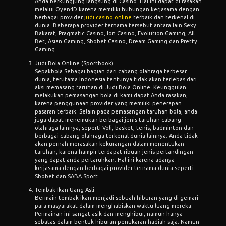
Anda berkungjung langsung di Casino. Hal ini dapat di rasakan
melalui Oyen4D karena memiliki hubungan kerjasama dengan
berbagai provider
judi casino online
terbaik dan terkenal di
dunia. Beberapa provider ternama tersebut antara lain Sexy
Bakarat, Pragmatic Casino, Ion Casino, Evolution Gaming, All
Bet, Asian Gaming, Sbobet Casino, Dream Gaming dan Pretty
Gaming.
Judi Bola Online (Sportbook)
Sepakbola Sebagai bagian dari cabang olahraga terbesar
dunia, terutama Indonesia tentunya tidak akan terlebas dari
aksi memasang taruhan di Judi Bola Online. Keunggulan
melakukan pemasangan bola di kami dapat Anda rasakan,
karena penggunaan provider yang memiliki penerapan
pasaran terbaik. Selain pada pemasangan taruhan bola, anda
juga dapat menemukan berbagai jenis taruhan cabang
olahraga lainnya, seperti Voli, basket, tenis, badminton dan
berbagai cabang olahraga terkenal dunia lainnya. Anda tidak
akan pernah merasakan kekurangan dalam menentukan
taruhan, karena hampir terdapat ribuan jenis pertandingan
yang dapat anda pertaruhkan. Hal ini karena adanya
kerjasama dengan berbagai provider ternama dunia seperti
Sbobet dan SABA Sport.
Tembak Ikan Uang Asli
Bermain tembak ikan menjadi sebuah hiburan yang di gemari
para masyarakat dalam menghabiskan waktu luang mereka.
Permainan ini sangat asik dan menghibur, namun hanya
sebatas dalam bentuk hiburan penukaran hadiah saja. Namun