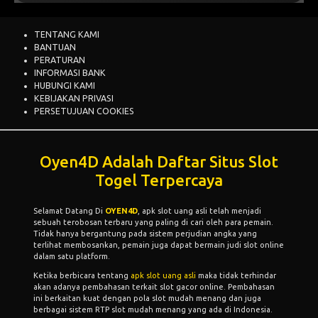
TENTANG KAMI
BANTUAN
PERATURAN
INFORMASI BANK
HUBUNGI KAMI
KEBIJAKAN PRIVASI
PERSETUJUAN COOKIES
Oyen4D Adalah Daftar Situs Slot
Togel Terpercaya
Selamat Datang Di
OYEN4D
, apk slot uang asli telah menjadi
sebuah terobosan terbaru yang paling di cari oleh para pemain.
Tidak hanya bergantung pada sistem perjudian angka yang
terlihat membosankan, pemain juga dapat bermain judi slot online
dalam satu platform.
Ketika berbicara tentang
apk slot uang asli
maka tidak terhindar
akan adanya pembahasan terkait slot gacor online. Pembahasan
ini berkaitan kuat dengan pola slot mudah menang dan juga
berbagai sistem RTP slot mudah menang yang ada di Indonesia.