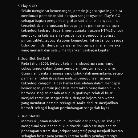
Play'n GO
Selain mengincar kemenangan, pemain juga sangat ingin bisa
menikmati permainan slot dengan sangat nyaman. Play`n GO
sebagai bagian pengembang situs slot online menyadari hal
tersebut dan mengusung berbagai jenis permainan dengan
teknologi terbaru. Seperti menggunakan sistem HTML5 untuk
mendukung kelancaran akses dari para pengguna ponsel
pintar, tablet, laptop ataupun komputer. Hal ini tentunya juga
tidak terhindar dengan penyajian konten permianan mereka
yang menarik dan selalu memberikan berbagai kejutan.
Judi Slot BetSoft
Pada tahun 2006, betsoft telah mendapat apresiasi yang
cukup tinggi dalam dunia perjudian, terutama judi online.
Guna memberikan nuansa yang tidak kalah menariknya, setiap
permainan telah di sajikan melalui penggunaan sistem
teknologi canggih. Tidak hanya kemudahan dalam mencapai
kemenagan, pemain juga bisa merasakan pengalaman cukup
berbeda. Bagian desain ataupun grafisnya telah di buat
menjadi tampilan sangat halus, dengan kejernihan warna
yang membuat pemain terkagum. Maka dari itu menjadikan
betsoft sebagai bagian pertimbangan sangatlah layak.
Judi Slot88
Memasuki jaman modern ini, metode dari penyajian slot juga
mengalami perubahan cukup drastis. Salah satunya adalah
penerapan sistem slot jackpot progresif, yang menjadi incaran
sebagian besar para pemain karena hadiah pembayarannya