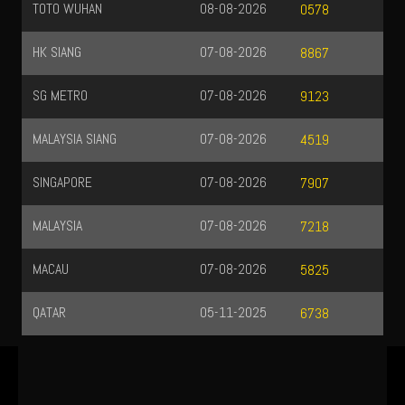
TOTO WUHAN
08-08-2026
0578
HK SIANG
07-08-2026
8867
SG METRO
07-08-2026
9123
MALAYSIA SIANG
07-08-2026
4519
SINGAPORE
07-08-2026
7907
MALAYSIA
07-08-2026
7218
MACAU
07-08-2026
5825
QATAR
05-11-2025
6738