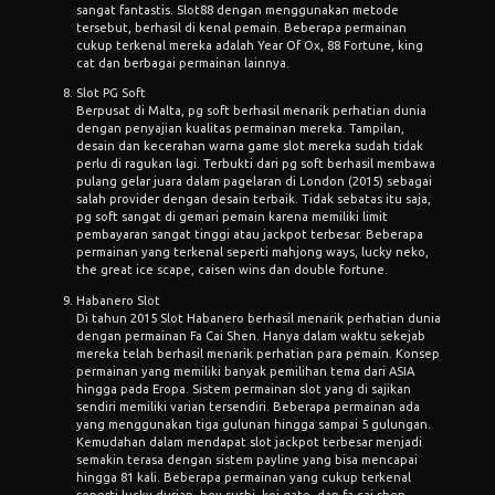
sangat fantastis. Slot88 dengan menggunakan metode
tersebut, berhasil di kenal pemain. Beberapa permainan
cukup terkenal mereka adalah Year Of Ox, 88 Fortune, king
cat dan berbagai permainan lainnya.
Slot PG Soft
Berpusat di Malta, pg soft berhasil menarik perhatian dunia
dengan penyajian kualitas permainan mereka. Tampilan,
desain dan kecerahan warna game slot mereka sudah tidak
perlu di ragukan lagi. Terbukti dari pg soft berhasil membawa
pulang gelar juara dalam pagelaran di London (2015) sebagai
salah provider dengan desain terbaik. Tidak sebatas itu saja,
pg soft sangat di gemari pemain karena memiliki limit
pembayaran sangat tinggi atau jackpot terbesar. Beberapa
permainan yang terkenal seperti mahjong ways, lucky neko,
the great ice scape, caisen wins dan double fortune.
Habanero Slot
Di tahun 2015 Slot Habanero berhasil menarik perhatian dunia
dengan permainan Fa Cai Shen. Hanya dalam waktu sekejab
mereka telah berhasil menarik perhatian para pemain. Konsep
permainan yang memiliki banyak pemilihan tema dari ASIA
hingga pada Eropa. Sistem permainan slot yang di sajikan
sendiri memiliki varian tersendiri. Beberapa permainan ada
yang menggunakan tiga gulunan hingga sampai 5 gulungan.
Kemudahan dalam mendapat slot jackpot terbesar menjadi
semakin terasa dengan sistem payline yang bisa mencapai
hingga 81 kali. Beberapa permainan yang cukup terkenal
seperti lucky durian, hey sushi, koi gate, dan fa cai shen.