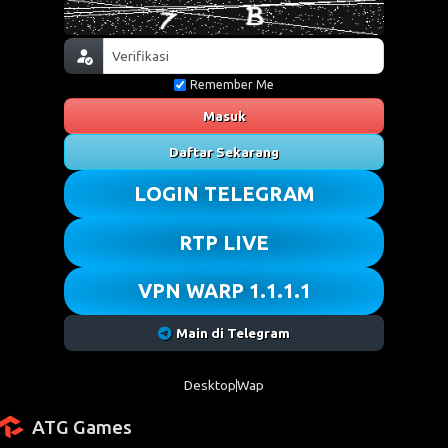
Remember Me
Masuk
Daftar Sekarang
LOGIN TELEGRAM
RTP LIVE
VPN WARP 1.1.1.1
Main di Telegram
Desktop
Wap
ATG Games