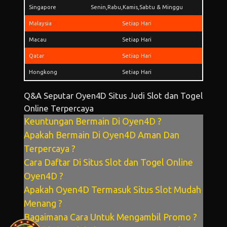
Singapore
Senin,Rabu,Kamis,Sabtu & Minggu
Malaysia
Setiap Hari
Macau
Setiap Hari
Qatar
Setiap Hari
Hongkong
Setiap Hari
Q&A Seputar Oyen4D Situs Judi Slot dan Togel
Online Terpercaya
Keuntungan Bermain Di Oyen4D ?
Apakah Bermain Di Oyen4D Aman Dan
Berbagai keuntungan menarik bisa anda dapatkan, di
Terpercaya ?
antaranya adalah event dan berbagai promo menarik yang
sungguh menguntungkan bagi anda terutama para pemain
Cara Daftar Di Situs Slot dan Togel Online
baru. Keuntungan lainnya adalah terdapat pada bagian
Terkait masalah keamanan, maka hal tersebut tidak perlu
Oyen4D ?
pelayanan dan berbagai kemudahan akses karena sudah
lagi anda ragukan. Karena setiap data para member telah
menggunakan sistem teknologi tercanggih, seperti
terproteksi dengan sistem canggih sehingga tidak akan
Apakah Oyen4D Termasuk Situs Slot Mudah
HTML5.
mengalami namanya kebocoran data.
Untuk mendaftar sudah sangat mudah bagi anda, hanya
Menang ?
dengan melakukan pengisian formulir pendaftar anda
Sedangkan untuk masalah terpercaya, maka juga bukan
sudah bisa bergabung dengan kami. Kami menerima
Bagaimana Cara Untuk Mengambil Promo ?
menjadi sebuah kekhawatiran bagi anda. Karena kami
pendaftar dari seluruh bank lokal Indonesia dan E-Wallet.
Tentu saja kami merupakan situs yang sangat tepat bagi
telah bekerja sama dengan berbagai perusahaan terbesar