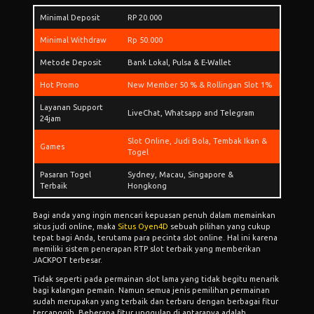
Minimal Deposit
RP 20.000
Minimal Withdraw
Rp 50.000
Metode Deposit
Bank Lokal, Pulsa & E-Wallet
Hot Promo
New Member 50 % & Rollingan Slot 1%
Layanan Support
LiveChat, Whatsapp and Telegram
24jam
Slot Online, Judi Bola, Tembak Ikan &
Games
Togel
Pasaran Togel
Sydney, Macau, Singapore &
Terbaik
Hongkong
Bagi anda yang ingin mencari kepuasan penuh dalam memainkan
situs judi online, maka
Situs Oyen4D
sebuah pilihan yang cukup
tepat bagi Anda, terutama para pecinta slot online. Hal ini karena
memiliki sistem penerapan RTP slot terbaik yang memberikan
JACKPOT terbesar.
Tidak seperti pada permainan slot lama yang tidak begitu menarik
bagi kalangan pemain. Namun semua jenis pemilihan permainan
sudah merupakan yang terbaik dan terbaru dengan berbagai fitur
tercanggih. Beberapa fitur unggulan di antaranya adalah