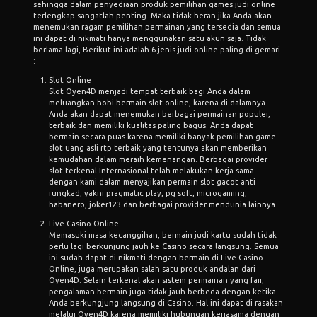
sehingga dalam penyediaan produk pemilihan games judi online
terlengkap sangatlah penting. Maka tidak heran jika Anda akan
menemukan ragam pemilihan permainan yang tersedia dan semua
ini dapat di nikmati hanya menggunakan satu akun saja. Tidak
berlama lagi, Berikut ini adalah 6 jenis judi online paling di gemari
:
Slot Online
Slot Oyen4D menjadi tempat terbaik bagi Anda dalam
meluangkan hobi bermain slot online, karena di dalamnya
Anda akan dapat menemukan berbagai permainan populer,
terbaik dan memiliki kualitas paling bagus. Anda dapat
bermain secara puas karena memiliki banyak pemilihan game
slot uang asli rtp terbaik yang tentunya akan memberikan
kemudahan dalam meraih kemenangan. Berbagai provider
slot terkenal Internasional telah melakukan kerja sama
dengan kami dalam menyajikan permain slot gacot anti
rungkad, yakni pragmatic play, pg soft, microgaming,
habanero, joker123 dan berbagai provider mendunia lainnya.
Live Casino Online
Memasuki masa kecanggihan, bermain judi kartu sudah tidak
perlu lagi berkunjung jauh ke Casino secara langsung. Semua
ini sudah dapat di nikmati dengan bermain di Live Casino
Online, juga merupakan salah satu produk andalan dari
Oyen4D. Selain terkenal akan sistem permainan yang fair,
pengalaman bermain juga tidak jauh berbeda dengan ketika
Anda berkungjung langsung di Casino. Hal ini dapat di rasakan
melalui Oyen4D karena memiliki hubungan kerjasama dengan