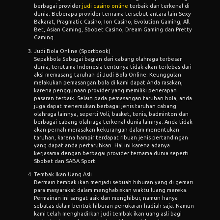
berbagai provider
judi casino online
terbaik dan terkenal di
dunia. Beberapa provider ternama tersebut antara lain Sexy
Bakarat, Pragmatic Casino, Ion Casino, Evolution Gaming, All
Bet, Asian Gaming, Sbobet Casino, Dream Gaming dan Pretty
Gaming.
Judi Bola Online (Sportbook)
Sepakbola Sebagai bagian dari cabang olahraga terbesar
dunia, terutama Indonesia tentunya tidak akan terlebas dari
aksi memasang taruhan di Judi Bola Online. Keunggulan
melakukan pemasangan bola di kami dapat Anda rasakan,
karena penggunaan provider yang memiliki penerapan
pasaran terbaik. Selain pada pemasangan taruhan bola, anda
juga dapat menemukan berbagai jenis taruhan cabang
olahraga lainnya, seperti Voli, basket, tenis, badminton dan
berbagai cabang olahraga terkenal dunia lainnya. Anda tidak
akan pernah merasakan kekurangan dalam menentukan
taruhan, karena hampir terdapat ribuan jenis pertandingan
yang dapat anda pertaruhkan. Hal ini karena adanya
kerjasama dengan berbagai provider ternama dunia seperti
Sbobet dan SABA Sport.
Tembak Ikan Uang Asli
Bermain tembak ikan menjadi sebuah hiburan yang di gemari
para masyarakat dalam menghabiskan waktu luang mereka.
Permainan ini sangat asik dan menghibur, namun hanya
sebatas dalam bentuk hiburan penukaran hadiah saja. Namun
kami telah menghadirkan judi tembak ikan uang asli bagi