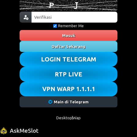
Remember Me
Masuk
Daftar Sekarang
LOGIN TELEGRAM
RTP LIVE
VPN WARP 1.1.1.1
Main di Telegram
Desktop
Wap
AskMeSlot