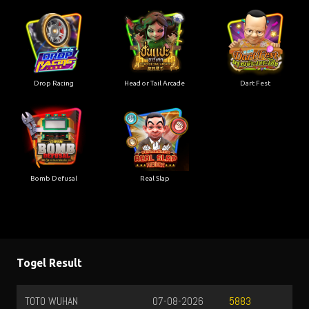
Drop Racing
Head or Tail Arcade
Dart Fest
Bomb Defusal
Real Slap
Togel Result
TOTO WUHAN
07-08-2026
5883