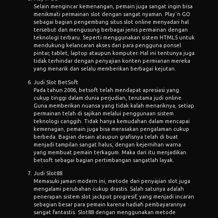
Selain mengincar kemenangan, pemain juga sangat ingin bisa
menikmati permainan slot dengan sangat nyaman. Play`n GO
sebagai bagian pengembang situs slot online menyadari hal
tersebut dan mengusung berbagai jenis permainan dengan
teknologi terbaru. Seperti menggunakan sistem HTML5 untuk
mendukung kelancaran akses dari para pengguna ponsel
pintar, tablet, laptop ataupun komputer. Hal ini tentunya juga
tidak terhindar dengan penyajian konten permianan mereka
yang menarik dan selalu memberikan berbagai kejutan.
Judi Slot BetSoft
Pada tahun 2006, betsoft telah mendapat apresiasi yang
cukup tinggi dalam dunia perjudian, terutama judi online.
Guna memberikan nuansa yang tidak kalah menariknya, setiap
permainan telah di sajikan melalui penggunaan sistem
teknologi canggih. Tidak hanya kemudahan dalam mencapai
kemenagan, pemain juga bisa merasakan pengalaman cukup
berbeda. Bagian desain ataupun grafisnya telah di buat
menjadi tampilan sangat halus, dengan kejernihan warna
yang membuat pemain terkagum. Maka dari itu menjadikan
betsoft sebagai bagian pertimbangan sangatlah layak.
Judi Slot88
Memasuki jaman modern ini, metode dari penyajian slot juga
mengalami perubahan cukup drastis. Salah satunya adalah
penerapan sistem slot jackpot progresif, yang menjadi incaran
sebagian besar para pemain karena hadiah pembayarannya
sangat fantastis. Slot88 dengan menggunakan metode