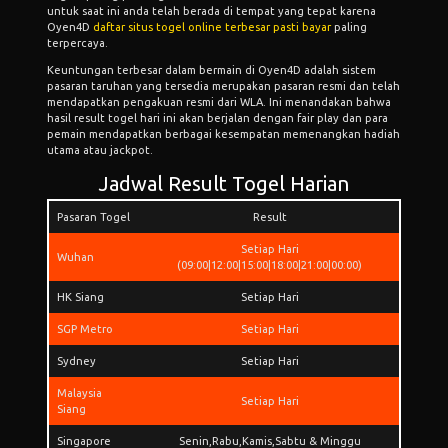
untuk saat ini anda telah berada di tempat yang tepat karena
Oyen4D
daftar situs togel online terbesar pasti bayar
paling
terpercaya.
Keuntungan terbesar dalam bermain di Oyen4D adalah sistem
pasaran taruhan yang tersedia merupakan pasaran resmi dan telah
mendapatkan pengakuan resmi dari WLA. Ini menandakan bahwa
hasil
result togel hari ini
akan berjalan dengan fair play dan para
pemain mendapatkan berbagai kesempatan memenangkan hadiah
utama atau jackpot.
Jadwal Result Togel Harian
Pasaran Togel
Result
Setiap Hari
Wuhan
(09:00|12:00|15:00|18:00|21:00|00:00)
HK Siang
Setiap Hari
SGP Metro
Setiap Hari
Sydney
Setiap Hari
Malaysia
Setiap Hari
Siang
Singapore
Senin,Rabu,Kamis,Sabtu & Minggu