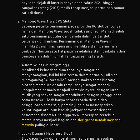
paylines. Sejak di luncurkannya pada tahun 2021 hingga
sampai sekarang (2023) masih tetap menjadi permainan nomor
satu di dunia.
Mahjong Ways 1 & 2 ( PG Slot)
Sebegai pecinta permainan pada provider PG slot tentunya
nama dari Mahjong Ways sudah tidak asing lagi. Menjadi salah
satu permainan populer dan berada dalam daftar slot
terbanyak di mainkan. Permainan dari Mahjong Ways ini
memiliki 2 versi, masing-masing memiliki sistem permainan
berbeda. Namun satu hal pastinya adalah sistem perkalian dan
pembayaran dalam jumlah fantastis sering terjadi.
Aurora Wilds ( Microgaming )
Menikmati keindahan alam tentunya sangatlah
menyenangkan, hal ini bisa terasa dalam bermain judi slot
Microgaming "Aurora Wild". Menggunakan tema bintang-
bintang membuat desain tampilannya sangat menarik.
Pengalaman bermain menjadi semakin nyata, dengan latar
musik yang seakan sangat mendukung dengan penggunaan
tema mereka. Tidak hanya sebatas pada desain dan
penggunaan tema saja, pemain juga bisa mendapatkan
keuntungan ataupun hadiah jackpot terbesar dengan
penerapan sistem RTP hingga 96%. Penerapan tersebut
membuatnya menjadi bagian dari
slot gacor mudah menang
maxwin
paling di incar.
Lucky Durian ( Habanero Slot )
Slot gacor lucky durian telah menjadi permainan paling