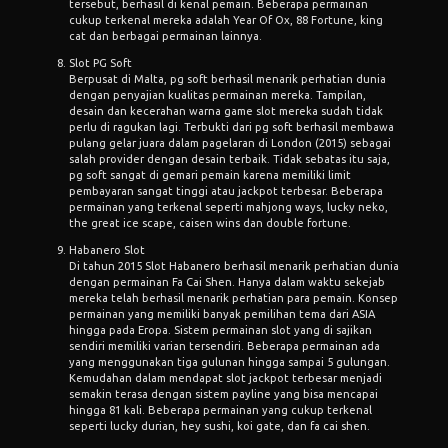
tersebut, berhasil di kenal pemain. Beberapa permainan
cukup terkenal mereka adalah Year Of Ox, 88 Fortune, king
cat dan berbagai permainan lainnya.
Slot PG Soft
Berpusat di Malta, pg soft berhasil menarik perhatian dunia
dengan penyajian kualitas permainan mereka. Tampilan,
desain dan kecerahan warna game slot mereka sudah tidak
perlu di ragukan lagi. Terbukti dari pg soft berhasil membawa
pulang gelar juara dalam pagelaran di London (2015) sebagai
salah provider dengan desain terbaik. Tidak sebatas itu saja,
pg soft sangat di gemari pemain karena memiliki limit
pembayaran sangat tinggi atau jackpot terbesar. Beberapa
permainan yang terkenal seperti mahjong ways, lucky neko,
the great ice scape, caisen wins dan double fortune.
Habanero Slot
Di tahun 2015 Slot Habanero berhasil menarik perhatian dunia
dengan permainan Fa Cai Shen. Hanya dalam waktu sekejab
mereka telah berhasil menarik perhatian para pemain. Konsep
permainan yang memiliki banyak pemilihan tema dari ASIA
hingga pada Eropa. Sistem permainan slot yang di sajikan
sendiri memiliki varian tersendiri. Beberapa permainan ada
yang menggunakan tiga gulunan hingga sampai 5 gulungan.
Kemudahan dalam mendapat slot jackpot terbesar menjadi
semakin terasa dengan sistem payline yang bisa mencapai
hingga 81 kali. Beberapa permainan yang cukup terkenal
seperti lucky durian, hey sushi, koi gate, dan fa cai shen.