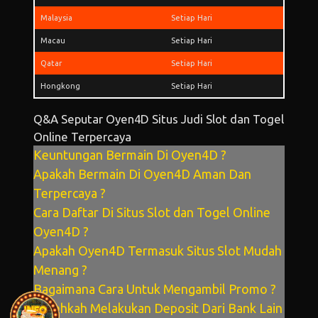
Malaysia
Setiap Hari
Macau
Setiap Hari
Qatar
Setiap Hari
Hongkong
Setiap Hari
Q&A Seputar Oyen4D Situs Judi Slot dan Togel
Online Terpercaya
Keuntungan Bermain Di Oyen4D ?
Apakah Bermain Di Oyen4D Aman Dan
Berbagai keuntungan menarik bisa anda dapatkan, di
Terpercaya ?
antaranya adalah event dan berbagai promo menarik yang
sungguh menguntungkan bagi anda terutama para pemain
Cara Daftar Di Situs Slot dan Togel Online
baru. Keuntungan lainnya adalah terdapat pada bagian
Terkait masalah keamanan, maka hal tersebut tidak perlu
Oyen4D ?
pelayanan dan berbagai kemudahan akses karena sudah
lagi anda ragukan. Karena setiap data para member telah
menggunakan sistem teknologi tercanggih, seperti
terproteksi dengan sistem canggih sehingga tidak akan
Apakah Oyen4D Termasuk Situs Slot Mudah
HTML5.
mengalami namanya kebocoran data.
Untuk mendaftar sudah sangat mudah bagi anda, hanya
Menang ?
dengan melakukan pengisian formulir pendaftar anda
Sedangkan untuk masalah terpercaya, maka juga bukan
sudah bisa bergabung dengan kami. Kami menerima
Bagaimana Cara Untuk Mengambil Promo ?
menjadi sebuah kekhawatiran bagi anda. Karena kami
pendaftar dari seluruh bank lokal Indonesia dan E-Wallet.
Tentu saja kami merupakan situs yang sangat tepat bagi
telah bekerja sama dengan berbagai perusahaan terbesar
Bolehkah Melakukan Deposit Dari Bank Lain
anda, karena berbagai riset dan pengalaman kami dari
Untuk mengambil promo sangatlah mudah, anda hanya
dan ternama di dunia. Segala kemenangan pasti akan di