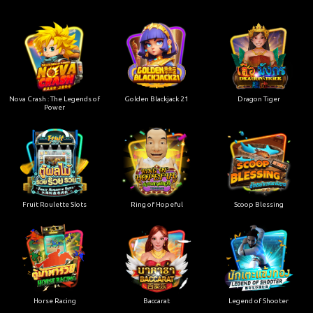
Nova Crash : The Legends of
Golden Blackjack 21
Dragon Tiger
Power
Fruit Roulette Slots
Ring of Hopeful
Scoop Blessing
Horse Racing
Baccarat
Legend of Shooter